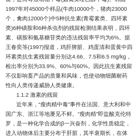
1997年对45000个样品(牛肉10000个，猪肉23000
个，禽肉12000个)中5种抗生素(青霉素类、四环素
类)6种磺胺和6种杀虫剂的残留检测结果表明，四环
素、磺胺和氨基糖苷类的违法残留率平均为6%。据
王春奕等(1997)报道，鸡肝脾脏、鸡蛋清和蛋黄中四
环素类抗生素残留量分别达4.66、7.5和6.5 mg/kg，
检出率分别为33.9%、60%与60%。因此抗生素残留
不仅影响畜产品的质量和风味，也使动物细菌耐药
性向人类传递威胁人类健康。
1.1.2 激素的残留
近年来，“瘦肉精中毒"事件在法国、意大利和中
国广东、浙江等地屡见不鲜。“瘦肉精"即盐酸克伦特
罗，是一种化学合成的β一兴奋剂，化学性质稳定，
进入动物体后主要分布于肝脏，其半衰期长，在体