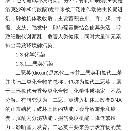
康，还可造成环境污染。另外，有机砷制剂(主要是
洛克沙砷和阿散酸)近年来被广泛用作动物生长促进
剂，砷被机体吸收后，主要蓄积在肝、肾、脾、骨
骼、皮肤、毛发中，砷与巯基酶结合使其失活，导
致细胞代谢紊乱，危害人类健康，同时大量砷元素
排出导致环境砷污染。
1.3 化学污染
1.3.1二恶英污染
二恶英(dioxin)是氯代二苯并二恶英和氯代二苯
并呋喃二类化合物的总称，也称为氯代二恶英，属
于三环氯代芳香烃类化合物，化学性质稳定，不易
分解。有研究认为，二恶。英进入机体后改变DNA
的正常结构，破坏基因的功能，会导致畸形和癌
变，扰乱内分泌功能，损伤免疫机能，降低繁殖
力，影响智力发育。二恶英主要来源于废弃物的焚