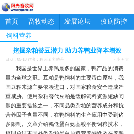
首页
畜牧动态
发展论坛
疫病防控
饲料营养
挖掘杂粕替豆潜力 助力养鸭业降本增效
日期：05-18 作者：程运谋 刘晓丹
- 小
+ 大
我国是世界上养鸭最多的国家，鸭产品的消费
量为全球之冠。豆粕是鸭饲料的主要蛋白原料，我
国豆粕来源主要依赖进口，对国家粮食安全造成严
重威胁。使用杂粕替代豆粕是缓解饲料资源短缺问
题的重要措施之一，不同品类杂粕的营养成分和抗
营养因子含量不同，在鸭饲料的生产应用中受到诸
多限制。文章介绍鸭低蛋白氨基酸平衡饲粮技术，
梳理总结不同品类杂粕蛋白原料营养特性及在养鸭