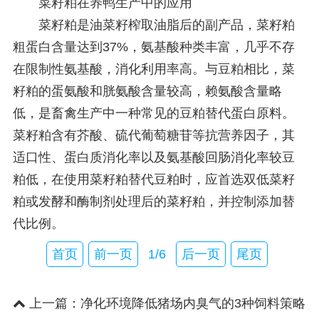
菜籽粕在养鸭生产中的应用
菜籽粕是油菜籽榨取油脂后的副产品，菜籽粕
粗蛋白含量达到37%，氨基酸种类丰富，几乎不存
在限制性氨基酸，消化利用率高。与豆粕相比，菜
籽粕的蛋氨酸和胱氨酸含量较高，赖氨酸含量略
低，是畜禽生产中一种常见的豆粕替代蛋白原料。
菜籽粕含有芥酸、硫代葡萄糖苷等抗营养因子，其
适口性、蛋白质消化率以及氨基酸回肠消化率较豆
粕低，在使用菜籽粕替代豆粕时，应首选双低菜籽
粕或发酵和酶制剂处理后的菜籽粕，并控制添加替
代比例。
首页
前一页
1/6
后一页
尾页
上一篇：
净化环境降低猪场内臭气的3种饲料策略