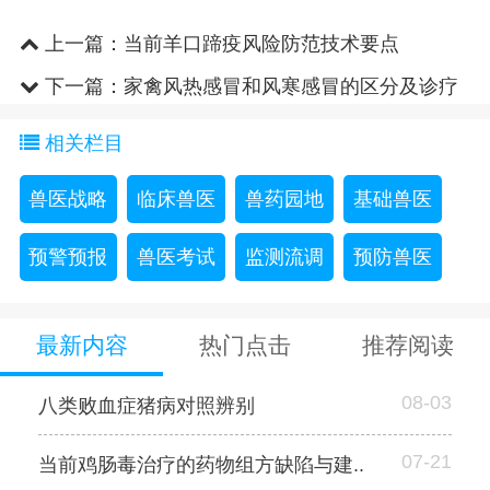
上一篇：
当前羊口蹄疫风险防范技术要点
下一篇：
家禽风热感冒和风寒感冒的区分及诊疗
相关栏目
兽医战略
临床兽医
兽药园地
基础兽医
预警预报
兽医考试
监测流调
预防兽医
最新内容
热门点击
推荐阅读
08-03
八类败血症猪病对照辨别
07-21
当前鸡肠毒治疗的药物组方缺陷与建..