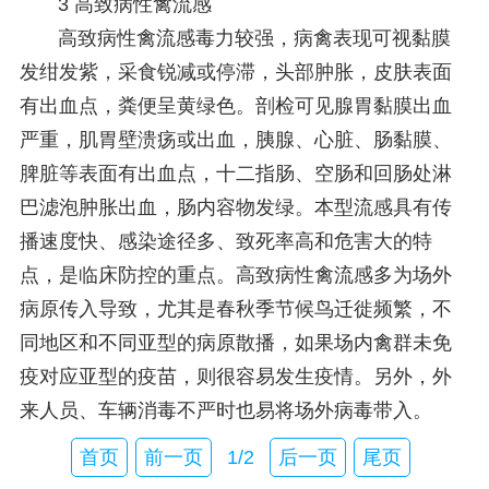
3 高致病性禽流感
高致病性禽流感毒力较强，病禽表现可视黏膜
发绀发紫，采食锐减或停滞，头部肿胀，皮肤表面
有出血点，粪便呈黄绿色。剖检可见腺胃黏膜出血
严重，肌胃壁溃疡或出血，胰腺、心脏、肠黏膜、
脾脏等表面有出血点，十二指肠、空肠和回肠处淋
巴滤泡肿胀出血，肠内容物发绿。本型流感具有传
播速度快、感染途径多、致死率高和危害大的特
点，是临床防控的重点。高致病性禽流感多为场外
病原传入导致，尤其是春秋季节候鸟迁徙频繁，不
同地区和不同亚型的病原散播，如果场内禽群未免
疫对应亚型的疫苗，则很容易发生疫情。另外，外
来人员、车辆消毒不严时也易将场外病毒带入。
首页
前一页
1/2
后一页
尾页