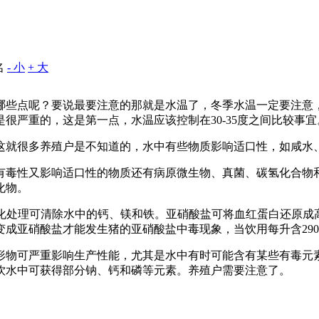
名
- 小
+ 大
哪些点呢？要说最要注意的那就是水温了，冬季水温一定要注意
很严重的，这是第一点，水温应该控制在30-35度之间比较事
这就很多养殖户是不知道的，水中有些物质影响适口性，如咸水
有毒性又影响适口性的物质还有病原微生物、真菌、碳氢化合物
化物。
水的净化处理可清除水中的钙、镁和铁。亚硝酸盐可将血红蛋白还原
成亚硝酸盐才能发生猪的亚硝酸盐中毒现象，当饮用每升含290~
固形物可严重影响生产性能，尤其是水中有时可能含有某些有毒
饮水中可获得部分钠、钙和磷等元素。养殖户需要注意了。