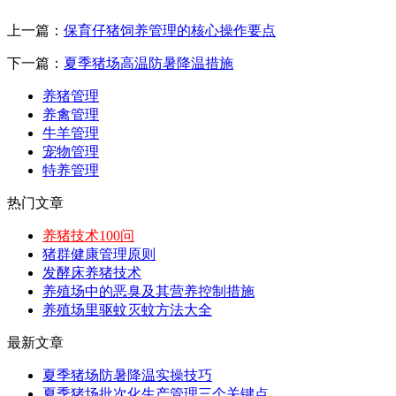
上一篇：
保育仔猪饲养管理的核心操作要点
下一篇：
夏季猪场高温防暑降温措施
养猪管理
养禽管理
牛羊管理
宠物管理
特养管理
热门文章
养猪技术100问
猪群健康管理原则
发酵床养猪技术
养殖场中的恶臭及其营养控制措施
养殖场里驱蚊灭蚊方法大全
最新文章
夏季猪场防暑降温实操技巧
夏季猪场批次化生产管理三个关键点