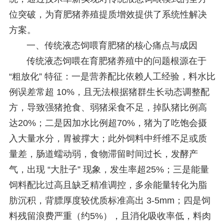
位突破，为育肥猪养殖提质增效提供了系统性解决
方案。
一、传统液态饲喂育肥猪的核心痛点与成因
传统液态饲喂在育肥猪养殖中的问题根源在于
“粗放化” 特征：一是营养配比依赖人工经验，料水比
例误差常超 10%，且无法根据猪群生长动态调整配
方，导致强猪抢食、弱猪采食不足，掉队猪比例高
达20%；二是因加水比例超70%，猪为了吃饱会摄
入大量水分，胃被撑大；此外饲料中纤维不足或质
量差，肠道蠕动弱，食物滞留时间过长，发酵产
气，出现 “大肚子” 现象，发生率超25%；三是能量
饲料配比过高且缺乏精准调控，多余能量转化为脂
肪沉积，背膘厚度较优质标准高出 3-5mm；四是饲
料残留浪费严重（约5%），且消化吸收率低，料肉