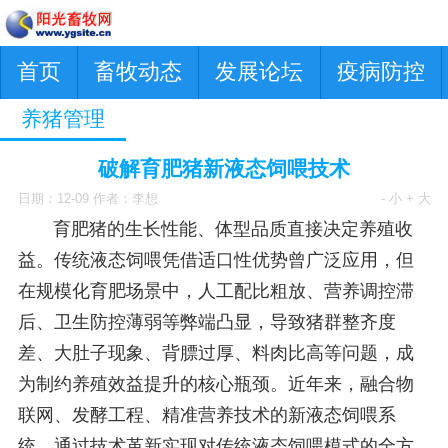
首页
畜牧动态
发展论坛
疫病防控
养猪管理
破解育肥猪新液态饲喂技术
日期：12-09 作者：李想
- 小
+ 大
育肥猪的生长性能、体型品质直接决定养殖收
益。传统液态饲喂凭借适口性优势曾广泛应用，但
在规模化育肥场景中，人工配比粗放、营养调控滞
后、卫生防控薄弱等弊端凸显，导致猪群整齐度
差、大肚子现象、背膘过厚、料肉比高等问题，成
为制约养殖效益提升的核心瓶颈。近年来，融合物
联网、发酵工程、精准营养技术的新液态饲喂系
统，通过技术革新实现对传统液态饲喂模式的全方