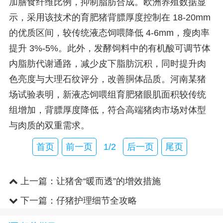
加膳食纤维比例，抑制脂肪合成。欧洲养殖数据显
示，采用该技术的育肥猪背膘厚度控制在 18-20mm
的优质区间，较传统液态饲喂降低 4-6mm，瘦肉率
提升 3%-5%。此外，发酵饲料中的有机酸可调节体
内脂肪代谢通路，减少皮下脂肪沉积，同时提升肉
色亮度与大理石纹评分，改善胴体品质。河南某猪
场试验表明，新液态饲喂组育肥猪眼肌面积较传统
组增加，背膘厚度降低，符合高端猪肉市场对体型
与肉质的双重需求。
首页
前一页
1/2
后一页
尾页
上一篇：
让猪舍“暖而透”的增效措施
下一篇：
仔猪护理细节全攻略