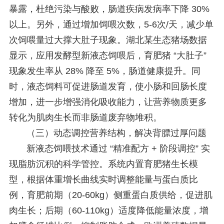
暴露，杜绝污染与酸败，肠道疾病发病率下降 30%
以上。另外，通过增加饲喂次数，5-6次/天，减少单
次饲喂量过大撑大肚子现象。湖北某生态猪场数据
显示，应用发酵型新液态饲喂后，育肥猪 “大肚子”
现象发生率从 28% 降至 5%，肠道健康提升。同
时，液态饲料可促进肠道发育，使小肠和回肠长度
增加，进一步增强消化吸收能力，让营养物质更多
转化为肌肉生长而非肠道废弃物堆积。
（三）动态调控营养结构，解决背膘过厚问题
新液态饲喂技术通过 “精准配方 + 阶段调控” 实
现脂肪沉积的科学管控。系统内置育肥猪生长模
型，根据体重增长曲线实时调整能量与蛋白质比
例，育肥前期（20-60kg）侧重蛋白质供给，促进肌
肉生长；后期（60-110kg）适度降低能量浓度，增