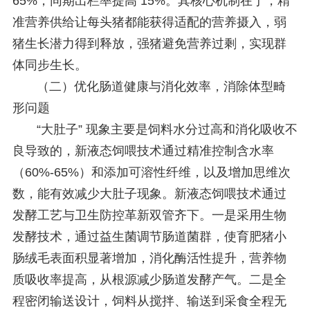
65%，同期出栏率提高 15%。其核心机制在于，精
准营养供给让每头猪都能获得适配的营养摄入，弱
猪生长潜力得到释放，强猪避免营养过剩，实现群
体同步生长。
（二）优化肠道健康与消化效率，消除体型畸
形问题
“大肚子” 现象主要是饲料水分过高和消化吸收不
良导致的，新液态饲喂技术通过精准控制含水率
（60%-65%）和添加可溶性纤维，以及增加思维次
数，能有效减少大肚子现象。新液态饲喂技术通过
发酵工艺与卫生防控革新双管齐下。一是采用生物
发酵技术，通过益生菌调节肠道菌群，使育肥猪小
肠绒毛表面积显著增加，消化酶活性提升，营养物
质吸收率提高，从根源减少肠道发酵产气。二是全
程密闭输送设计，饲料从搅拌、输送到采食全程无