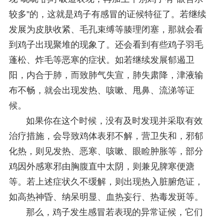
较多”的，这就是鸡子有感冒的证候特征了。若继续
发展为皮肤收紧、毛孔束缚等腠理闭塞，那就会看
到鸡子出现聚堆的现象了。还会看到有些鸡子羽毛
蓬松、炸毛等恶寒的症状。如若继续发展郁遏卫
阳，内合于肺，而致肺气失宣，肺失肃降，津液输
布不畅，就会出现发热、咳嗽、甩鼻、流涕等证
候。
如果你在这个时候，没有及时发现并采取有效
治疗措施，会导致鸡体表邪不解，营卫失和，邪郁
化热，则见发热、恶寒、咳嗽、眼睑肿胀等，部分
鸡因外感寒邪由胸腹直中太阴，则兼见脾寒便溏
等。若上述症状久不缓解，则出现热入脏腑危证，
如高热神昏、纳呆明显、血热妄行、热毒发斑等。
那么，鸡子发生感冒若表现的异常证候，它们