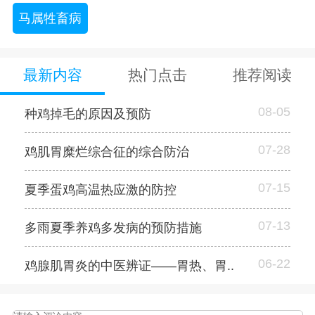
马属牲畜病
最新内容
热门点击
推荐阅读
08-05
种鸡掉毛的原因及预防
07-28
鸡肌胃糜烂综合征的综合防治
07-15
夏季蛋鸡高温热应激的防控
07-13
多雨夏季养鸡多发病的预防措施
06-22
鸡腺肌胃炎的中医辨证——胃热、胃..