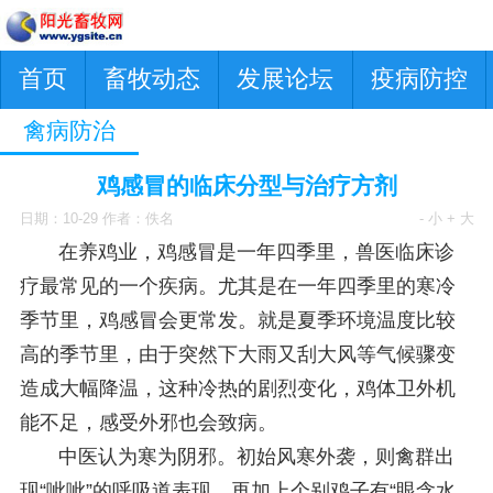
首页
畜牧动态
发展论坛
疫病防控
禽病防治
鸡感冒的临床分型与治疗方剂
日期：10-29 作者：佚名
- 小
+ 大
在养鸡业，鸡感冒是一年四季里，兽医临床诊
疗最常见的一个疾病。尤其是在一年四季里的寒冷
季节里，鸡感冒会更常发。就是夏季环境温度比较
高的季节里，由于突然下大雨又刮大风等气候骤变
造成大幅降温，这种冷热的剧烈变化，鸡体卫外机
能不足，感受外邪也会致病。
中医认为寒为阴邪。初始风寒外袭，则禽群出
现“呲呲”的呼吸道表现，再加上个别鸡子有“眼含水