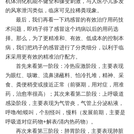
机体消化机能不健全和骤变刺激，与人医小儿多发
的风寒泄泻类似，临床可见拉稀粪现象。
最后，我们再看一下鸡感冒的有效治疗用药技
术问题，即鸡子得了感冒这个鸡病以后的用药选
择。那么，为了更精准和、有效、低成本的控制本
病，我们把鸡子的感冒进行了分类细分，以利于临
床采用更有效的精准治疗配方。
首先来看第一阶段：冷热应激阶段，主要表现
为眼红、咳嗽、流鼻涕蘸料、怕冷扎堆，精神、采
食、粪便稍变或接近正常（前驱期，用对症，用准
药，治愈率很高）；其次来看第二阶段：上呼吸道
感染阶段，主要表现为气管炎，气管上分泌粘液，
呼噜/蛤蟆叫，个别怪叫，慢料（发展前期，主要是
呼吸道对症药物+解表/清内热药物）。
再次来看第三阶段：肺胃阶段，主要表现肺脏