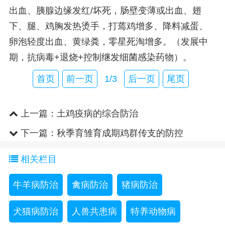
出血、胰腺边缘发红/坏死，肠壁变薄或出血、翅
下、腿、鸡胸发热烫手，打蔫鸡增多、降料减蛋、
卵泡轻度出血、黄绿粪，零星死淘增多。（发展中
期，抗病毒+退烧+控制继发细菌感染药物）。
首页
前一页
1/3
后一页
尾页
上一篇：
土鸡疫病的综合防治
下一篇：
秋季育雏育成期鸡群传支的防控
相关栏目
牛羊病防治
禽病防治
猪病防治
犬猫病防治
人兽共患病
特养动物病