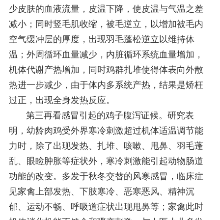
少皮肤的血液流量，皮温下降，使皮温与气温之差
减小；同时竖毛肌收缩，被毛逆立，以增加被毛内
空气缓冲层的厚度，出现羽毛蓬松逆立以维持体
温；外周循环血量减少，内脏循环系统血量增加，
机体代谢产热增加，同时鸡群扎堆使得体表向外散
热进一步减少，由于体内多系统产热，结果是矫枉
过正，出现全身发热反应。
第三再看感冒引起的鸡子腹泻证候。研究表
明，幼龄肉鸡受外界寒冷刺激超过机体适温调节能
力时，除了出现发热、扎堆、咳嗽、甩鼻、羽毛蓬
乱、眼睑肿胀等症状外，寒冷刺激能引起动物肠道
功能的改变。多发于秋冬交替的风寒感冒，临床症
见家禽上部发热、下肢寒冷、恶寒恶风、精神沉
郁、运动不畅、呼吸道症状出现甩鼻等；家禽此时