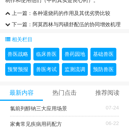
制作和使用他们（中药其实是良心药）。
上一篇：
各种退烧药的作用及其优劣势比较
下一篇：
阿莫西林与丙磺舒配伍的协同增效机理
相关栏目
兽医战略
临床兽医
兽药园地
基础兽医
预警预报
兽医考试
监测流调
预防兽医
最新内容
热门点击
推荐阅读
07-24
氯前列醇钠三大应用场景
06-22
家禽常见疾病用药配方