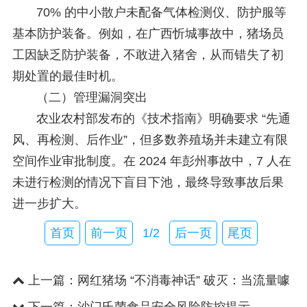
70% 的中小散户未配备气体检测仪、防护服等
基本防护装备。例如，在广西忻城事故中，猪场员
工因缺乏防护装备，不敢进入猪舍，从而错失了初
期处置的最佳时机。
（二）管理漏洞突出
农业农村部发布的《技术指南》明确要求 “先通
风、再检测、后作业”，但多数养殖场并未建立有限
空间作业审批制度。在 2024 年彭州事故中，7 人在
未进行检测的情况下盲目下池，最终导致事故后果
进一步扩大。
首页
前一页
1/2
后一页
尾页
上一篇：
网红猪场 “不消毒神话” 破灭：当流量噱
头遭遇生物安全，养猪业..
下一篇：
沙门氏菌食品安全风险防控提示