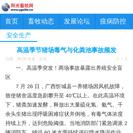
首页
畜牧动态
发展论坛
疫病防控
安全生产
高温季节猪场毒气与化粪池事故频发
日期：08-08 作者：豆包
- 小
+ 大
一、高温季突发！两场事故暴露出养殖安全盲
区
7 月 26 日，广西忻城县一养猪场因风机故障，
致使猪舍温度急剧攀升至 40℃以上。在此高温环境
下，猪粪加速发酵，释放出大量硫化氢、氨气。千
余头生猪出现呼吸困难症状并倒地，有毒气体浓度
持续上升，达到危险阈值。当地消防部门紧急调派 2
辆消防车，铺设 60 米水带持续进行喷水降温作业，