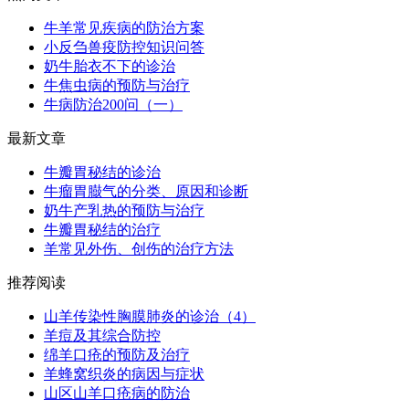
牛羊常见疾病的防治方案
小反刍兽疫防控知识问答
奶牛胎衣不下的诊治
牛焦虫病的预防与治疗
牛病防治200问（一）
最新文章
牛瓣胃秘结的诊治
牛瘤胃臌气的分类、原因和诊断
奶牛产乳热的预防与治疗
牛瓣胃秘结的治疗
羊常见外伤、创伤的治疗方法
推荐阅读
山羊传染性胸膜肺炎的诊治（4）
羊痘及其综合防控
绵羊口疮的预防及治疗
羊蜂窝织炎的病因与症状
山区山羊口疮病的防治