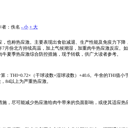
作者：佚名
- 小
+ 大
应，也称热应激。主要表现出食欲减退、生产性能及免疫力下降
5年7月份北方持续高温，加上气候潮湿，加重肉牛热应激反应。
肉牛夏季热应激综合防控措施，现予转载，供广大读者参考。
HI=0.72×（干球读数+湿球读数）+40.6。牛舍的THI值小
激，84以上为严重热应激。
措施，尽可能减少热应激给肉牛带来的负面影响，或使其适应热