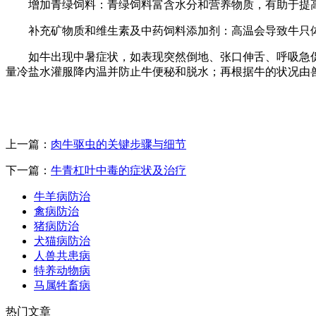
增加青绿饲料：青绿饲料富含水分和营养物质，有助于提
补充矿物质和维生素及中药饲料添加剂：高温会导致牛只
如牛出现中暑症状，如表现突然倒地、张口伸舌、呼吸急
量冷盐水灌服降内温并防止牛便秘和脱水；再根据牛的状况由
上一篇：
肉牛驱虫的关键步骤与细节
下一篇：
牛青杠叶中毒的症状及治疗
牛羊病防治
禽病防治
猪病防治
犬猫病防治
人兽共患病
特养动物病
马属牲畜病
热门文章