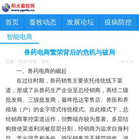
首页
畜牧动态
发展论坛
疫病防控
智能电商
兽药电商繁荣背后的危机与破局
日期：03-29 作者：佚名
- 小
+ 大
一、兽药电商的崛起
在过往时期，兽药销售主要依托传统线下渠
道，形成了从兽药生产企业至总经销商，再经二级
批发商、三级批发商，最终抵达零售店、兽医和养
殖场（户）的金字塔式传统模式。在此模式下，总
经销商掌控渠道运作，但弊端亦较为显著。多层结
构致使渠道利润被层层分割，经销商为追求自身利
益，常出现竞相杀价、跨区销售等不规范操作，进