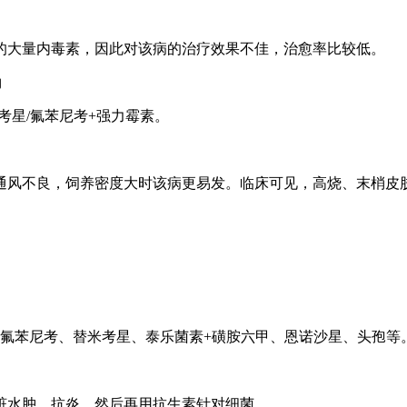
生的大量内毒素，因此对该病的治疗效果不佳，治愈率比较低
孢噻呋钠
替米考星/氟苯尼考+强力霉素。
通风不良，饲养密度大时该病更易发。临床可见，高烧、末梢皮
于，氟苯尼考、替米考星、泰乐菌素+磺胺六甲、恩诺沙星
脏水肿、抗炎，然后再用抗生素针对细菌。