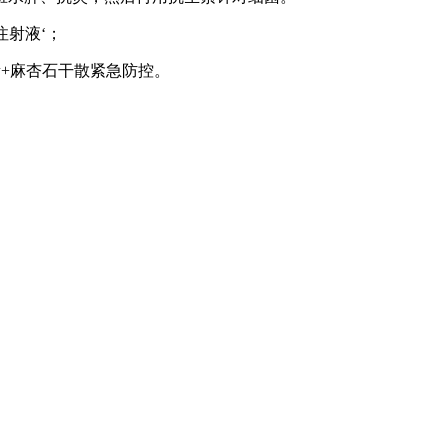
考注射液‘；
素+麻杏石干散紧急防控。