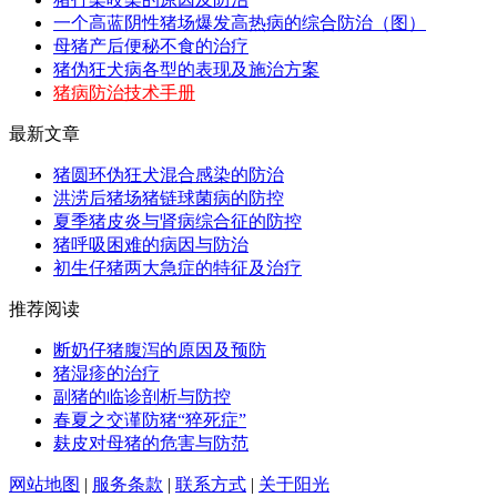
一个高蓝阴性猪场爆发高热病的综合防治（图）
母猪产后便秘不食的治疗
猪伪狂犬病各型的表现及施治方案
猪病防治技术手册
最新文章
猪圆环伪狂犬混合感染的防治
洪涝后猪场猪链球菌病的防控
夏季猪皮炎与肾病综合征的防控
猪呼吸困难的病因与防治
初生仔猪两大急症的特征及治疗
推荐阅读
断奶仔猪腹泻的原因及预防
猪湿疹的治疗
副猪的临诊剖析与防控
春夏之交谨防猪“猝死症”
麸皮对母猪的危害与防范
网站地图
|
服务条款
|
联系方式
|
关于阳光