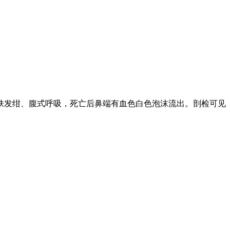
。
肤发绀、腹式呼吸，死亡后鼻端有血色白色泡沫流出。剖检可见
、头孢等。