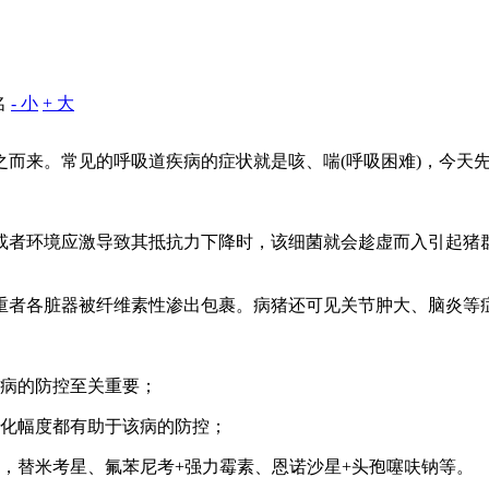
名
- 小
+ 大
之而来。常见的呼吸道疾病的症状就是咳、喘(呼吸困难)，今天
或者环境应激导致其抵抗力下降时，该细菌就会趁虚而入引起猪
严重者各脏器被纤维素性渗出包裹。病猪还可见关节肿大、脑
对该病的防控至关重要；
温差变化幅度都有助于该病的防控；
于，替米考星、氟苯尼考+强力霉素、恩诺沙星+头孢噻呋钠