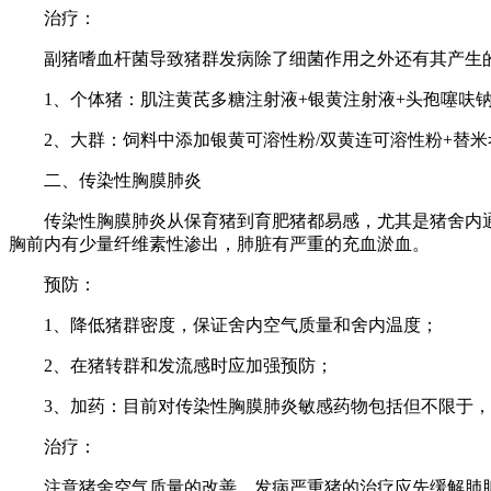
治疗：
副猪嗜血杆菌导致猪群发病除了细菌作用之外还有其产
1、个体猪：肌注黄芪多糖注射液+银黄注射液+头
2、大群：饲料中添加银黄可溶性粉/双黄连可溶性粉+
二、传染性胸膜肺炎
传染性胸膜肺炎从保育猪到育肥猪都易感，尤其是猪舍内
胸前内有少量纤维素性渗出，肺脏有严重的充血淤血。
预防：
1、降低猪群密度，保证舍内空气质量和舍内温度；
2、在猪转群和发流感时应加强预防；
3、加药：目前对传染性胸膜肺炎敏感药物包括但不限
治疗：
注意猪舍空气质量的改善，发病严重猪的治疗应先缓解肺