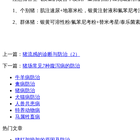
1、个别猪：肌注速尿+地塞米松，银黄注射液和氟苯尼
2、群体猪：银黄可溶性粉/氟苯尼考粉+替米考星/泰乐菌
上一篇：
猪流感的诊断与防治（2）
下一篇：
猪场常见7种腹泻病的防治
牛羊病防治
禽病防治
猪病防治
犬猫病防治
人兽共患病
特养动物病
马属牲畜病
热门文章
猪打架咬架的原因及防治