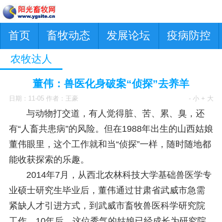
首页
畜牧动态
发展论坛
疫病防控
农牧达人
董伟：兽医化身破案“侦探”去养羊
日期：11-05 作者：王豪
- 小
+ 大
与动物打交道，有人觉得脏、苦、累、臭，还
有“人畜共患病”的风险。但在1988年出生的山西姑娘
董伟眼里，这个工作就和当“侦探”一样，随时随地都
能收获探索的乐趣。
2014年7月，从西北农林科技大学基础兽医学专
业硕士研究生毕业后，董伟通过甘肃省武威市急需
紧缺人才引进方式，到武威市畜牧兽医科学研究院
工作。10年后，这位秀气的姑娘已经成长为研究院