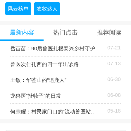
风云榜单
农牧达人
最新内容
热门点击
推荐阅读
07-21
岳苗苗：90后兽医扎根泰兴乡村守护..
07-13
兽医次仁扎西的四十年出诊路
06-30
王敏：华蓥山的“追鹿人”
06-08
龙兽医“扯犊子”的日常
05-18
何宗耀：村民家门口的“流动兽医站..