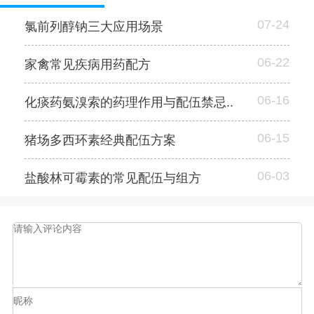
07-24
氯前列醇钠三大应用场景
06-22
家禽常见疾病用药配方
06-16
化痰药氨溴索的药理作用与配伍禁忌..
06-15
猪场多西环素经典配伍方案
06-03
盐酸林可霉素的常见配伍与组方