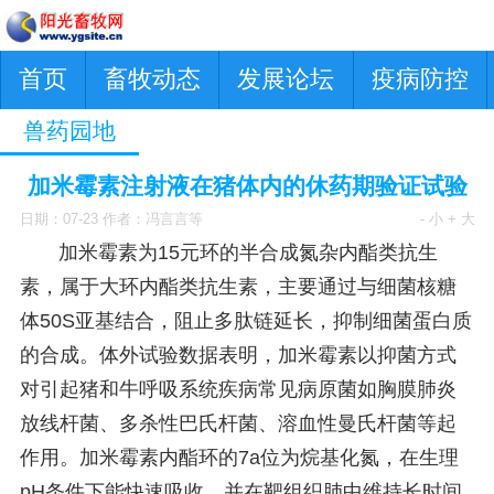
首页
畜牧动态
发展论坛
疫病防控
兽药园地
加米霉素注射液在猪体内的休药期验证试验
日期：07-23 作者：冯言言等
- 小
+ 大
加米霉素为15元环的半合成氮杂内酯类抗生
素，属于大环内酯类抗生素，主要通过与细菌核糖
体50S亚基结合，阻止多肽链延长，抑制细菌蛋白质
的合成。体外试验数据表明，加米霉素以抑菌方式
对引起猪和牛呼吸系统疾病常见病原菌如胸膜肺炎
放线杆菌、多杀性巴氏杆菌、溶血性曼氏杆菌等起
作用。加米霉素内酯环的7a位为烷基化氮，在生理
pH条件下能快速吸收，并在靶组织肺中维持长时间