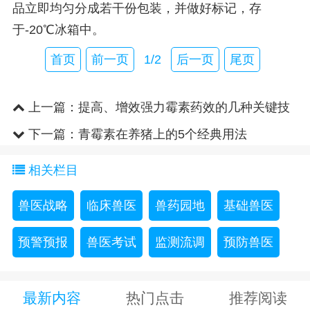
品立即均匀分成若干份包装，并做好标记，存
于-20℃冰箱中。
首页
前一页
1/2
后一页
尾页
上一篇：
提高、增效强力霉素药效的几种关键技
术路径
下一篇：
青霉素在养猪上的5个经典用法
相关栏目
兽医战略
临床兽医
兽药园地
基础兽医
预警预报
兽医考试
监测流调
预防兽医
最新内容
热门点击
推荐阅读