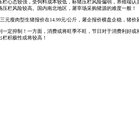
压栏心态较强，受饲料成本较低，标猪压栏风险偏弱，养殖端认
场压栏风险较高。国内南北地区，屠宰场采购猪源的难度一般！
三元瘦肉型生猪报价在14.99元/公斤，屠企报价横盘企稳，猪
到一定抑制！一方面，消费或将旺季不旺，节日对于消费利好或
出栏积极性或将较高！