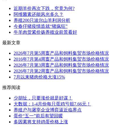
近期羊价再次下跌，究竟为何?
阿维菌素还能风光多久？
养殖200只波尔山羊利润分析
今春仔猪疫情造就“猪疯狂”
牛羊肉货紧价扬养殖业前景看好
最新文章
2026年7月第5周畜产品和饲料集贸市场价格情况
2016年7月第4周畜产品和饲料集贸市场价格情况
2026年7月第3周畜产品和饲料集贸市场价格情况
2026年7月第2周畜产品和饲料集贸市场价格情况
7月以来猪肉价格大涨15%
推荐阅读
少胡扯，只要涨价就是好谋！
大数据：1-4月份每只蛋鸡亏损7.66元！
养殖户与屠宰企业博弈逼近临界点
蛋价“五一”前后有望回暖
多因素将支持鸡蛋价格上涨