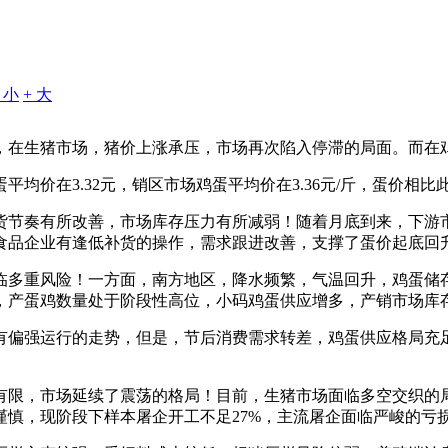
- 小
+ 大
，在生猪市场，猪价上涨承压，市场再次陷入停滞的局面。而在
在3.32元，销区市场鸡蛋平均价在3.36元/斤，蛋价相比此前
货节奏有所改善，市场库存压力有所减弱！随着月底到来，下游
食品企业有逢低补货的操作，需求跟进改善，支撑了蛋价起底回
临多重风险！一方面，南方地区，降水频繁，气温回升，鸡蛋储
，产蛋鸡数量处于阶段性高位，小码鸡蛋供应增多，产销市场库
有偏强运行的走势，但是，节后消费需求转差，鸡蛋供应格局充
有限，市场延续了震荡的格局！目前，生猪市场面临多空交织的
谨慎，现阶段下样本屠企开工不足27%，主流屠企面临严峻的亏