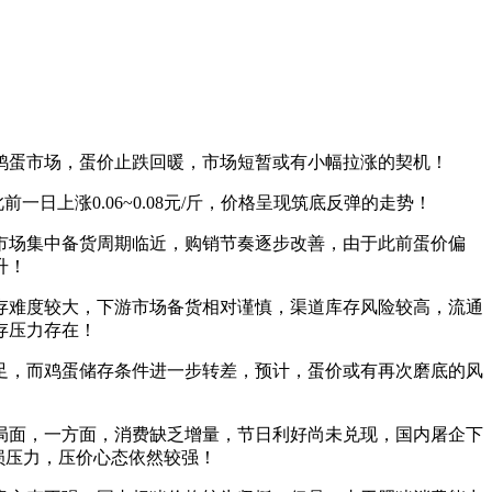
鸡蛋市场，蛋价止跌回暖，市场短暂或有小幅拉涨的契机！
一日上涨0.06~0.08元/斤，价格呈现筑底反弹的走势！
市场集中备货周期临近，购销节奏逐步改善，由于此前蛋价偏
升！
存难度较大，下游市场备货相对谨慎，渠道库存风险较高，流通
存压力存在！
足，而鸡蛋储存条件进一步转差，预计，蛋价或有再次磨底的风
局面，一方面，消费缺乏增量，节日利好尚未兑现，国内屠企下
损压力，压价心态依然较强！