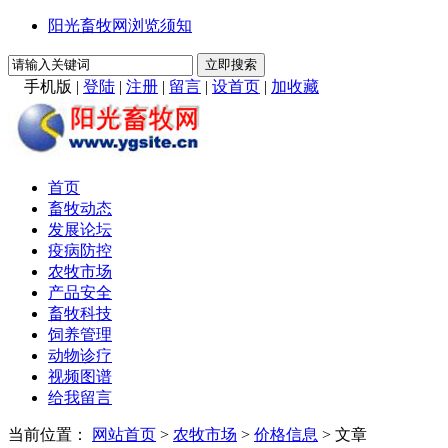
阳光畜牧网浏览须知
手机版
|
登陆
|
注册
|
留言
|
设首页
|
加收藏
首页
畜牧动态
发展论坛
疫病防控
农牧市场
产品安全
畜牧科技
饲养管理
动物诊疗
视频图谱
给我留言
当前位置：
网站首页
>
农牧市场
>
价格信息
> 文章