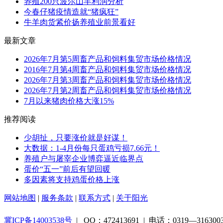
养殖200只波尔山羊利润分析
今春仔猪疫情造就“猪疯狂”
牛羊肉货紧价扬养殖业前景看好
最新文章
2026年7月第5周畜产品和饲料集贸市场价格情况
2016年7月第4周畜产品和饲料集贸市场价格情况
2026年7月第3周畜产品和饲料集贸市场价格情况
2026年7月第2周畜产品和饲料集贸市场价格情况
7月以来猪肉价格大涨15%
推荐阅读
少胡扯，只要涨价就是好谋！
大数据：1-4月份每只蛋鸡亏损7.66元！
养殖户与屠宰企业博弈逼近临界点
蛋价“五一”前后有望回暖
多因素将支持鸡蛋价格上涨
网站地图
|
服务条款
|
联系方式
|
关于阳光
冀ICP备14003538号
| QQ：472413691 | 电话：0319—316300