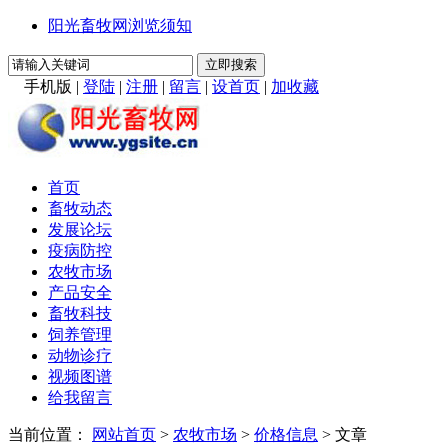
阳光畜牧网浏览须知
手机版
|
登陆
|
注册
|
留言
|
设首页
|
加收藏
首页
畜牧动态
发展论坛
疫病防控
农牧市场
产品安全
畜牧科技
饲养管理
动物诊疗
视频图谱
给我留言
当前位置：
网站首页
>
农牧市场
>
价格信息
> 文章