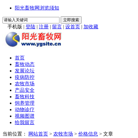
阳光畜牧网浏览须知
手机版
|
登陆
|
注册
|
留言
|
设首页
|
加收藏
首页
畜牧动态
发展论坛
疫病防控
农牧市场
产品安全
畜牧科技
饲养管理
动物诊疗
视频图谱
给我留言
当前位置：
网站首页
>
农牧市场
>
价格信息
> 文章