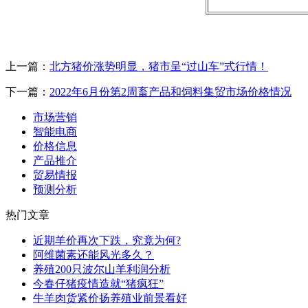
上一篇：
北方猪价涨势明显，猪市呈“过山车”式行情！
下一篇：
2022年6月份第2周畜产品和饲料集贸市场价格情况
市场营销
智能电商
价格信息
产品推介
贸易情报
预测分析
热门文章
近期羊价再次下跌，究竟为何?
阿维菌素还能风光多久？
养殖200只波尔山羊利润分析
今春仔猪疫情造就“猪疯狂”
牛羊肉货紧价扬养殖业前景看好