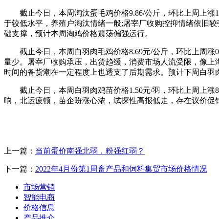
截止今日，本周淘汰蛋毛鸡价格9.86/公斤，环比上周上
于较低水平，养殖户淘汰情绪一般;屠宰厂收购控抑情绪依旧较
础支撑，预计本周淘鸡价格震荡偏强运行。
截止今日，本周白羽肉毛鸡价格8.69元/公斤，环比上周
量少。屠宰厂收购承压，出货趋缓，消费市场人流受限，像上
时间的备货潮在一定程度上也透支了后期需求。预计下周白羽
截止今日，本周白羽肉鸡苗价格1.50元/羽，环比上周上
响，北运疲顿，苗企盼涨心浓，试探性高报低走，存在议价促
上一篇：
当前蛋价南强北弱，粉强红弱？
下一篇：
2022年4月份第1周畜产品和饲料集贸市场价格情况
市场营销
智能电商
价格信息
产品推介