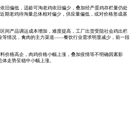
长但依旧偏低，适龄可淘老鸡依旧偏少，叠加经产蛋鸡存栏量仍处
。近期老鸡待淘量总体相对偏少，供应量偏低，或对价格形成基
产销区间产品调运成本增加，难度提高，工厂出货受阻社会鸡出栏
业等情况，禽肉的主力渠道——餐饮行业需求明显减少，前一段
前饲料价格高企，肉鸡价格小幅上涨，叠加疫情等不明确因素影
总体走势呈稳中小幅上涨。