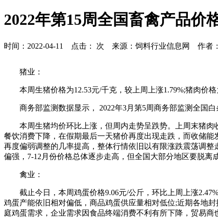
2022年第15周全国畜禽产品价
时间：2022-04-11 点击：
次 来源：饲料行业信息网 作者
猪业：
本周生猪价格为12.53元/千克，较上周上涨1.79%;猪肉价格为1
商务部监测数据显示， 2022年3月第5周商务部监测全国白条
本周生猪均价环比上涨，但周内走势呈跌势。上周末猪肉
餐饮消费下降，在假期最后一天猪价再度出现走跌，而收储能
再度偏弱调整的几率提高，整体行情依旧以有限涨跌震荡调整走
偏强，7-12月份价格总体逐步走高，但全国大部分地区要脱
禽业：
截止今日，本周鸡蛋价格9.06元/公斤，环比上周上涨2
鸡蛋产能依旧相对偏低，商品鸡蛋供应量相对低位;近期各地封控
庭鸡蛋需求，企业需求因食品终端消费不利有所下降，贸易商