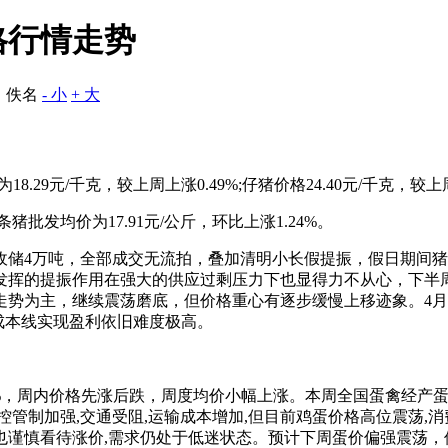
格行情走势
：佚名
- 小
+ 大
8.29元/千克，较上周上涨0.49%;仔猪价格24.40元/千克，较上周
猪批发均价为17.91元/公斤，环比上涨1.24%。
收储4万吨，全部成交无流拍，叠加清明小长假提振，假日期间
发挥的提振作用在强大的供应过剩压力下也显得力不从心，下半
势为主，继续震荡磨底，但价格重心有逐步缓慢上移迹象。4月
离成本线实现盈利依旧难度极高。
.47%，周内价格先涨后跌，周度均价小幅上涨。本周全国蛋禽经
管制加强,交通受阻,运输成本增加,但目前鸡蛋价格高位震荡,
也谨慎看待涨价,需求仍处于低迷状态。预计下周蛋价偏强震荡，