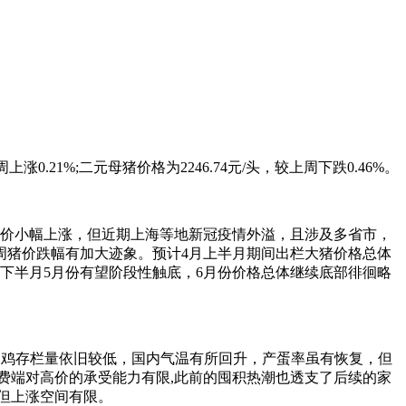
上涨0.21%;二元母猪价格为2246.74元/头，较上周下跌0.46%。
猪价小幅上涨，但近期上海等地新冠疫情外溢，且涉及多省市，
周猪价跌幅有加大迹象。预计4月上半月期间出栏大猪价格总体
下半月5月份有望阶段性触底，6月份价格总体继续底部徘徊略
产蛋鸡存栏量依旧较低，国内气温有所回升，产蛋率虽有恢复，但
消费端对高价的承受能力有限,此前的囤积热潮也透支了后续的家
但上涨空间有限。