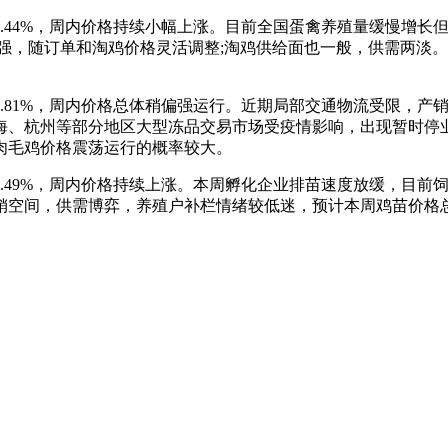
涨1.44%，周内价格持续小幅上涨。目前全国蛋禽养殖量缓慢增
强，随订单和淘鸡价格灵活调整;淘鸡供给面也一般，供需两淡
涨0.81%，周内价格总体稍偏强运行。近期局部交通物流受限，
海、杭州等部分地区大型冻品交易市场受疫情影响，出现暂时停
肉毛鸡价格震荡运行的概率较大。
涨8.49%，周内价格持续上涨。本周孵化企业排苗速度放缓，目
销空间，供需博弈，养殖户补栏情绪较低迷，预计本周鸡苗价格