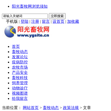
阳光畜牧网浏览须知
手机版
|
登陆
|
注册
|
留言
|
设首页
|
加收藏
首页
畜牧动态
发展论坛
疫病防控
农牧市场
产品安全
畜牧科技
饲养管理
动物诊疗
视频图谱
给我留言
当前位置：
网站首页
>
畜牧动态
>
政策法规
> 文章