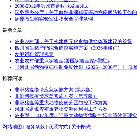
2008-2012年滨州市畜牧业发展规划
国务院办公厅：关于做好非洲猪瘟等动物疫病防控工作的
病原微生物实验室生物安全管理条例
最新文章
农业农村部：关于构建多元化食物供给体系建议的答复
四川省生猪产能综合调控实施方案（2026年修订）
发酵饲料管理规定
农业农村部重点实验室(兽医实验室)管理规定
《河北省动物疫病强制免疫计划（2026—2030年）》 政
推荐阅读
非洲猪瘟疫情应急实施方案 (第六版)
非洲猪瘟疫情应急实施方案（第五版）
非洲猪瘟等重大动物疫病分区防控工作方案
河北省畜禽养殖废弃物资源化利用工作方案
农业部：2017年度加强重大动物疫病防控延伸绩效管理
网站地图
|
服务条款
|
联系方式
|
关于阳光