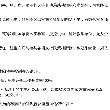
肉牛、猪、鹿、骆驼和犬等其他易感动物的布病防控，切实降低
续免疫为主，非免疫区以实施持续监测剔除为主，有效落实各项
，统筹利用国家兽医实验室、疫控机构、科研教学单位、龙头企
责任，注重布病防控与各项支持政策相衔接，构建系统化、规范
体阳性率控制在7%以下。
%，免疫评价工作开展率100%。
份80%以上的牛羊种畜场（站）建成省级或国家级布病净化场、
场、无疫小区。
员的布病防治知识普及覆盖面达95% 以上。