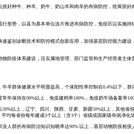
点抓好种牛、种羊、奶牛、奶山羊和肉羊的布病防控，统筹抓好
流行形势，以县为基本单位连片推进布病防控，免疫区以实施持
快速鉴别诊断技术和防控模式创新应用，加强基层防控能力建设
动物防疫体系建设，压实属地管理、部门监管和生产经营者主体
，牛羊群体健康水平明显提高，个体阳性率控制在0.4%以下，群
年保持在90%以上，免疫建档率100%，免疫奶牛场备案率100
20%以上，辽宁、四川、陕西、甘肃、新疆50%以上，其他省
；平均每省份每年建成3个以上（含3个）省级或国家级布病净化
业人群的布病防治知识知晓率达90% 以上，基层动物防疫检疫人