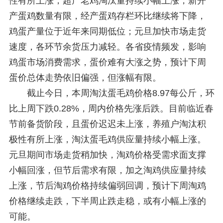
性有所上涨，超产老鸡淘汰量持续小幅上涨，新开
产蛋鸡数量有限，经产蛋鸡存栏环比继续将下降，
鸡蛋产量位于近年来同期低位；元旦加快市场走货
速度，各环节余货压力减轻。各省疫情频发，影响
鸡蛋市场消费需求，蛋价难有大涨之势，预计下周
蛋价总体走势依旧偏强，但涨幅有限。
截止今日，本周淘汰蛋毛鸡价格8.97每公斤，环
比上周下跌0.28%，周内价格先涨后跌。目前临近春
节前备货阶段，且蛋价迟迟未上涨，养殖户淘汰积
极性有所上涨，淘汰蛋毛鸡供应量持续小幅上涨。
元旦期间市场走货稍加快，淘鸡价格受需求面支撑
小幅回涨，但节后需求有限，加之淘鸡供应量持续
上涨，节后淘鸡价格持续偏弱回调，预计下周淘鸡
价格继续走跌，下半周止跌走稳，或有小幅上涨的
可能。