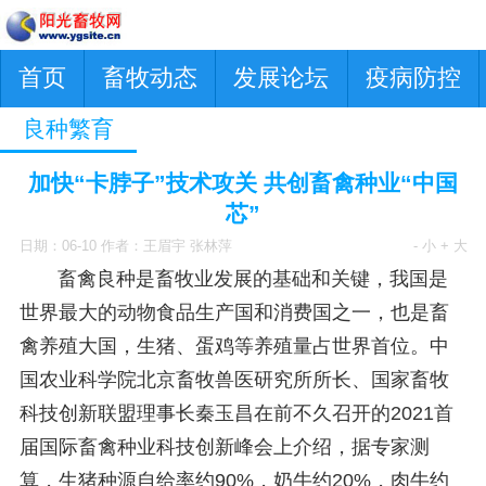
首页
畜牧动态
发展论坛
疫病防控
良种繁育
加快“卡脖子”技术攻关 共创畜禽种业“中国
芯”
日期：06-10 作者：王眉宇 张林萍
- 小
+ 大
畜禽良种是畜牧业发展的基础和关键，我国是
世界最大的动物食品生产国和消费国之一，也是畜
禽养殖大国，生猪、蛋鸡等养殖量占世界首位。中
国农业科学院北京畜牧兽医研究所所长、国家畜牧
科技创新联盟理事长秦玉昌在前不久召开的2021首
届国际畜禽种业科技创新峰会上介绍，据专家测
算，生猪种源自给率约90%，奶牛约20%，肉牛约