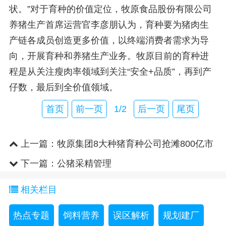
状。”对于育种的价值定位，牧原食品股份有限公司
养猪生产首席运营官李彦朋认为，育种要为猪肉生
产链各成员创造更多价值，以终端消费者需求为导
向，开展育种和养猪生产业务。牧原目前的育种进
程是从关注瘦肉率领域到关注“安全+品质”，再到产
仔数，最后到全价值领域。
首页
前一页
1/2
后一页
尾页
上一篇：
牧原集团8大种猪育种公司抢滩800亿市
场
下一篇：
公猪采精管理
相关栏目
热点专题
饲料营养
误区解析
规划建厂