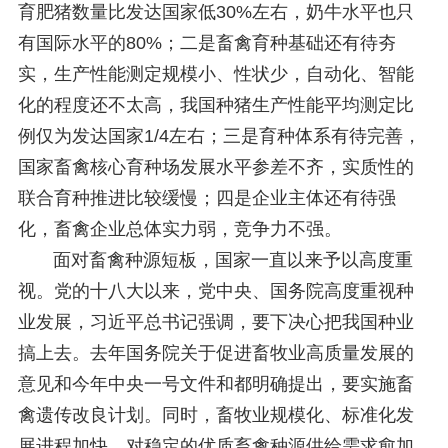
育肥猪数量比发达国家低30%左右，奶牛水平也只
有国际水平的80%；二是畜禽育种基础还有待夯
实，生产性能测定规模小、性状少，自动化、智能
化的程度还不太高，我国种猪生产性能平均测定比
例仅为发达国家1/4左右；三是育种体系有待完善，
国家畜禽核心育种场发展水平参差不齐，实质性的
联合育种推进比较缓慢；四是企业主体还有待强
化，畜禽企业总体实力弱，竞争力不强。
面对畜禽种源短板，国家一直以来予以高度重
视。党的十八大以来，党中央、国务院高度重视种
业发展，习近平总书记强调，要下决心把我国种业
搞上去。去年国务院关于促进畜牧业高质量发展的
意见和今年中央一号文件和都明确提出，要实施畜
禽遗传改良计划。同时，畜牧业规模化、标准化发
展进程加快，对稳定的优质畜禽种源供给需求愈加