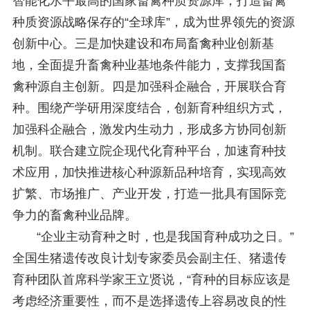
智能化水平最高的国家畜禽种质资源库，打造畜禽
种质资源战略保存的“全球库”，成为世界领先的资源
创新中心。三是加快建设和布局畜禽种业创新基
地，全面提升畜禽种业基地条件能力，支撑我国畜
禽种源自主创新。四是加强科企融合，开展联合育
种。围绕产学研用深度结合，创新育种组织方式，
加强科企融合，激发内生动力，形成多方协同创新
机制。联合建立院企现代化育种平台，加速育种技
术应用，加快推进核心种源新品种培育，实现高效
扩繁、市场推广、产业开发，打造一批具有国际竞
争力的畜禽种业品牌。
“企业主动育种之时，也是我国育种成功之日。”
全国生猪遗传改良计划专家委员会副主任、猪遗传
育种团队首席科学家王立贤说，“育种的目标应该是
考虑经济重要性，而不是选择遗传上容易改良的性