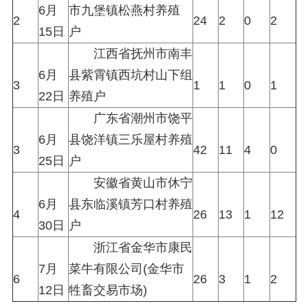
6月
市九堡镇松燕村养殖
2
24
2
0
2
15日
户
江西省抚州市南丰
6月
县紫霄镇西坑村山下组
3
1
1
0
1
22日
养殖户
广东省潮州市饶平
6月
县饶洋镇三乐屋村养殖
3
42
11
4
0
25日
户
安徽省黄山市休宁
6月
县东临溪镇芳口村养殖
4
26
13
1
12
30日
户
浙江省金华市康民
7月
菜牛有限公司(金华市
6
26
3
1
2
12日
牲畜交易市场)