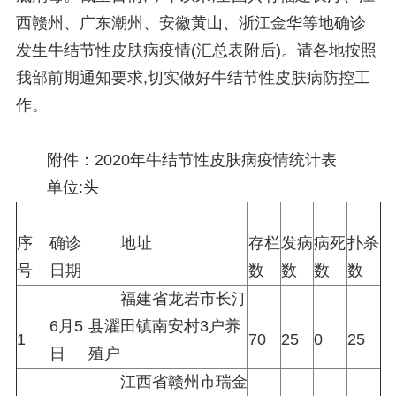
西赣州、广东潮州、安徽黄山、浙江金华等地确诊
发生牛结节性皮肤病疫情(汇总表附后)。请各地按照
我部前期通知要求,切实做好牛结节性皮肤病防控工
作。
附件：
2020年牛结节性皮肤病疫情统计表
单位:头
序
确诊
地址
存栏
发病
病死
扑杀
号
日期
数
数
数
数
福建省龙岩市长汀
6月5
县濯田镇南安村3户养
1
70
25
0
25
日
殖户
江西省赣州市瑞金