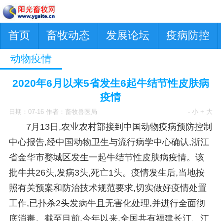
首页
畜牧动态
发展论坛
疫病防控
动物疫情
2020年6月以来5省发生6起牛结节性皮肤病
疫情
日期：07-16 作者：畜牧兽医局
- 小
+ 大
7月13日,农业农村部接到中国动物疫病预防控制
中心报告,经中国动物卫生与流行病学中心确认,浙江
省金华市婺城区发生一起牛结节性皮肤病疫情。该
批牛共26头,发病3头,死亡1头。疫情发生后,当地按
照有关预案和防治技术规范要求,切实做好疫情处置
工作,已扑杀2头发病牛且无害化处理,并进行全面彻
底消毒。截至目前,今年以来,全国共有福建长汀、江