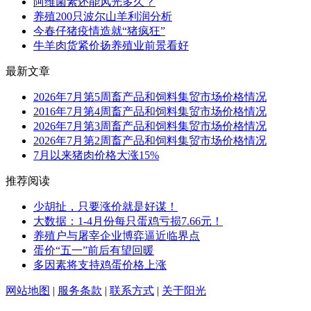
阿维菌素还能风光多久？
养殖200只波尔山羊利润分析
今春仔猪疫情造就“猪疯狂”
牛羊肉货紧价扬养殖业前景看好
最新文章
2026年7月第5周畜产品和饲料集贸市场价格情况
2016年7月第4周畜产品和饲料集贸市场价格情况
2026年7月第3周畜产品和饲料集贸市场价格情况
2026年7月第2周畜产品和饲料集贸市场价格情况
7月以来猪肉价格大涨15%
推荐阅读
少胡扯，只要涨价就是好谋！
大数据：1-4月份每只蛋鸡亏损7.66元！
养殖户与屠宰企业博弈逼近临界点
蛋价“五一”前后有望回暖
多因素将支持鸡蛋价格上涨
网站地图
|
服务条款
|
联系方式
|
关于阳光