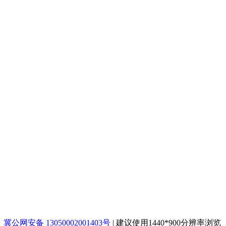
冀公网安备 13050002001403号
|
建议使用1440*900分辨率浏览