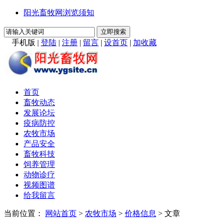
阳光畜牧网浏览须知
手机版
|
登陆
|
注册
|
留言
|
设首页
|
加收藏
首页
畜牧动态
发展论坛
疫病防控
农牧市场
产品安全
畜牧科技
饲养管理
动物诊疗
视频图谱
给我留言
当前位置：
网站首页
>
农牧市场
>
价格信息
> 文章