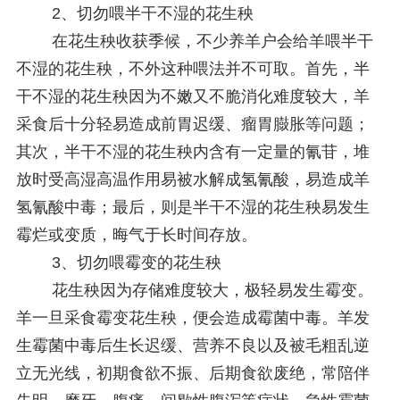
2、切勿喂半干不湿的花生秧
在花生秧收获季候，不少养羊户会给羊喂半干
不湿的花生秧，不外这种喂法并不可取。首先，半
干不湿的花生秧因为不嫩又不脆消化难度较大，羊
采食后十分轻易造成前胃迟缓、瘤胃臌胀等问题；
其次，半干不湿的花生秧内含有一定量的氰苷，堆
放时受高湿高温作用易被水解成氢氰酸，易造成羊
氢氰酸中毒；最后，则是半干不湿的花生秧易发生
霉烂或变质，晦气于长时间存放。
3、切勿喂霉变的花生秧
花生秧因为存储难度较大，极轻易发生霉变。
羊一旦采食霉变花生秧，便会造成霉菌中毒。羊发
生霉菌中毒后生长迟缓、营养不良以及被毛粗乱逆
立无光线，初期食欲不振、后期食欲废绝，常陪伴