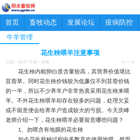
首页
畜牧动态
发展论坛
疫病防控
牛羊管理
花生秧喂羊注意事项
日期：05-07 作者：庆峰
- 小
+ 大
花生秧内粗卵白质含量较高，其营养价值堪比
苜蓿草。同时花生秧价钱较为低廉仅不到苜蓿价钱
的一半，所以不少养羊户非常热衷采用花生秧来喂
羊。不外花生秧喂羊却存在较多的问题，处理欠妥
或不留意便会给养羊户造成较大的亏损。今天庆峰
老师介绍一下，花生秧喂羊必要留意哪些问题？
1、勿喂含有地膜的花生秧
如今花生栽种过程中多数喜欢使用地膜，然而