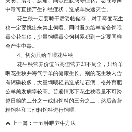
失明、磨牙、腹痛、间歇性腹泻等症状。急性霉菌
中毒可直接产生神经症状，造成羊快速灭亡。
花生秧一定要晾干后妥帖储存，对于霉变花生
秧一定要挑出来禁止饲喂。同时避免给羊掺合饲喂
霉变花生秧，少量饲喂霉变饲料累积到一定要同样
会产生中毒。
4、切勿只给羊喂花生秧
花生秧营养价值虽高但营养却不周全，只给羊
喂花生秧并晦气于羊的健康生长。别的花生秧内含
有钙磷较多，大量饲喂轻易造成结石病，格外育肥
公羊羔发病率较高。普遍情形下花生秧喂量不可跨
越日粮的二分之一或粗饲料的三分之二，然后合营
精饲料和其他粗饲料进行饲喂。
上一篇：
十五种喂养牛方法