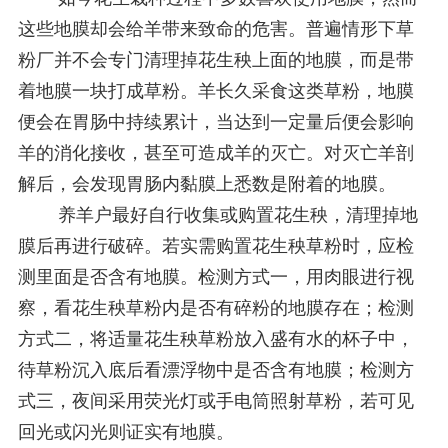
这些地膜却会给羊带来致命的危害。普遍情形下草
粉厂并不会专门清理掉花生秧上面的地膜，而是带
着地膜一块打成草粉。羊长久采食这类草粉，地膜
便会在胃肠中持续累计，当达到一定量后便会影响
羊的消化接收，甚至可造成羊的灭亡。对灭亡羊剖
解后，会发现胃肠内黏膜上悉数是附着的地膜。
养羊户最好自行收集或购置花生秧，清理掉地
膜后再进行破碎。若实需购置花生秧草粉时，应检
测里面是否含有地膜。检测方式一，用肉眼进行视
察，看花生秧草粉内是否有碎粉的地膜存在；检测
方式二，将适量花生秧草粉放入盛有水的杯子中，
待草粉沉入底后看漂浮物中是否含有地膜；检测方
式三，夜间采用荧光灯或手电筒照射草粉，若可见
回光或闪光则证实有地膜。