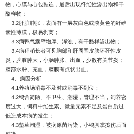
物，心膜与心包黏连，最后出现纤维性渗出物和干
酪样物；
3.2肝脏肿胀，表面有一层灰白色或淡黄色的纤维
素性薄膜，极易剥离；
3.3病鸭气囊壁增厚、浑浊，有干酪样渗出物；
3.4病程稍长者可见胸部和肝周围皮肤坏死性皮
炎，脾脏肿大，小肠肿胀、出血，少数有关节炎；
脑部水肿、充血，脑膜有点状出血。
4、病因分析
4.1养殖场消毒不及时或消毒不到位；
4.2鸭舍简陋、不卫生、潮湿，管理不当，饲养密
度过大，饲料中维生素、微量元素不足及蛋白质过
低造成本病的发生；
4.3垫草潮湿，被病原菌污染，小鸭脚掌擦伤后而