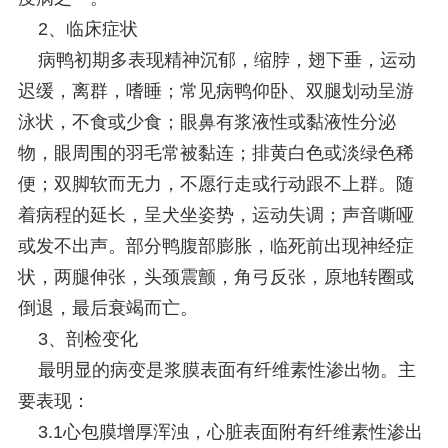
2、临床症状
病鸭初期多表现精神沉郁，缩脖，翅下垂，运动
迟缓，离群，嗜睡；常见病鸭仰卧、双腿划动呈游
泳状，不食或少食；眼鼻有浆液性或黏液性分泌
物，眼周围的羽毛常被黏连；排黄白色或淡绿色稀
便；双脚软而无力，不愿行走或行动跟不上群。随
着病程的延长，呈犬坐姿势，运动失调；声音嘶哑
或发不出声。部分鸭腹部膨胀，临死前出现神经症
状，两腿伸张，头颈震颤，角弓反张，原地转圈或
倒退，最后衰竭而亡。
3、剖检变化
最明显的病变是浆膜表面有纤维素性渗出物。主
要表现：
3.1心包膜增厚浑浊，心脏表面附有纤维素性渗出