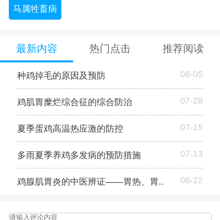
马属牲畜病
最新内容
热门点击
推荐阅读
08-05
种鸡掉毛的原因及预防
07-28
鸡肌胃糜烂综合征的综合防治
07-15
夏季蛋鸡高温热应激的防控
07-13
多雨夏季养鸡多发病的预防措施
06-22
鸡腺肌胃炎的中医辨证——胃热、胃..