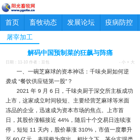
首页
畜牧动态
发展论坛
疫病防控
屠宰加工
解码中国预制菜的狂飙与阵痛
日期：11-10 作者：豆包
- 小
+ 大
一、一碗芝麻球的资本神话：千味央厨如何逆
袭成 “餐饮供应链第一股”？
2021 年 9 月 6 日，千味央厨于深交所主板成功
上市，这家成立时间较短、主要经营芝麻球等米面
冻品的企业，迅速成为资本市场的焦点。上市首
日，其股价涨幅接近 44%，随后十个交易日连续涨
停，短短 11 天内，股价暴涨 310%，市值一度攀升
至 60 亿元，表现极为突出。相比之下，茅台实现类