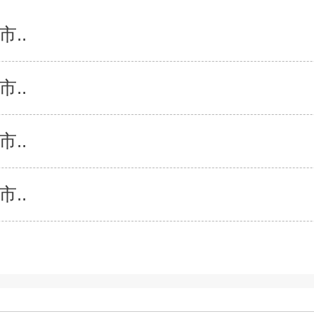
..
..
..
..