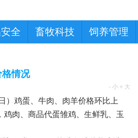
品安全
畜牧科技
饲养管理
价格情况
- 小
+ 大
8日）鸡蛋、牛肉、肉羊价格环比上
，鸡肉、商品代蛋雏鸡、生鲜乳、玉