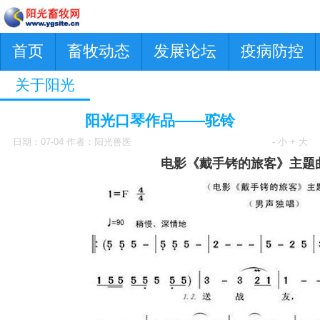
首页
畜牧动态
发展论坛
疫病防控
关于阳光
阳光口琴作品——驼铃
日期：07-04 作者：阳光兽医
- 小
+ 大
电影《戴手铐的旅客》主题