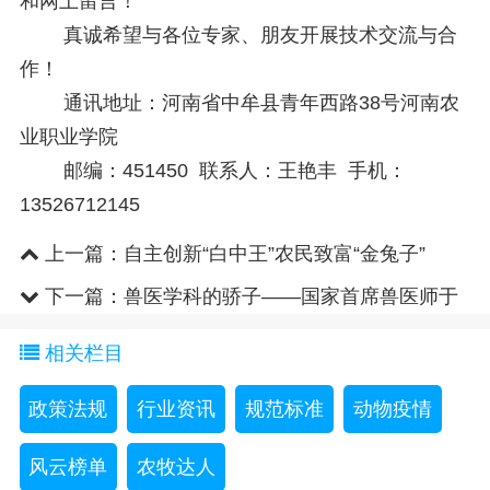
和网上留言！
真诚希望与各位专家、朋友开展技术交流与合
作！
通讯地址：河南省中牟县青年西路38号河南农
业职业学院
邮编：451450 联系人：王艳丰 手机：
13526712145
上一篇：
自主创新“白中王”农民致富“金兔子”
下一篇：
兽医学科的骄子——国家首席兽医师于
康震
相关栏目
政策法规
行业资讯
规范标准
动物疫情
风云榜单
农牧达人