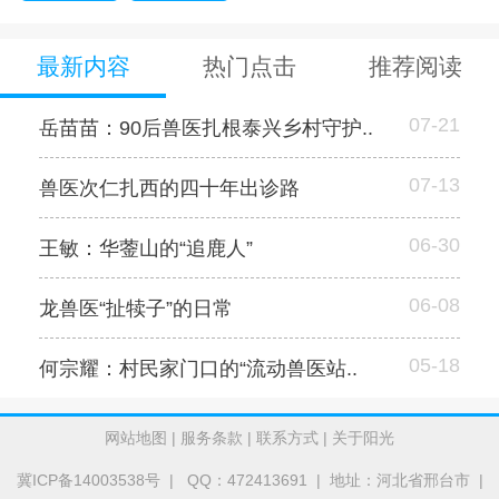
最新内容
热门点击
推荐阅读
07-21
岳苗苗：90后兽医扎根泰兴乡村守护..
07-13
兽医次仁扎西的四十年出诊路
06-30
王敏：华蓥山的“追鹿人”
06-08
龙兽医“扯犊子”的日常
05-18
何宗耀：村民家门口的“流动兽医站..
网站地图
|
服务条款
|
联系方式
|
关于阳光
冀ICP备14003538号
| QQ：472413691 | 地址：河北省邢台市 |