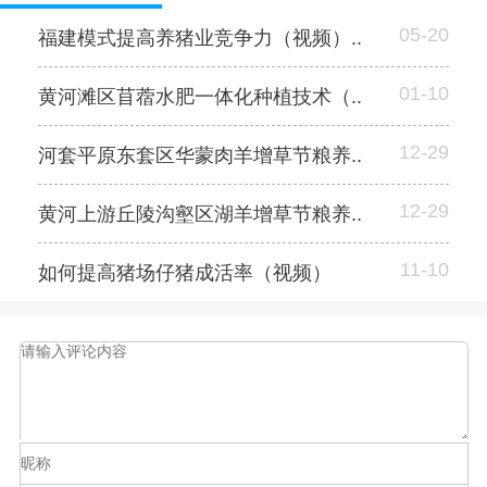
05-20
福建模式提高养猪业竞争力（视频）..
01-10
黄河滩区苜蓿水肥一体化种植技术（..
12-29
河套平原东套区华蒙肉羊增草节粮养..
12-29
黄河上游丘陵沟壑区湖羊增草节粮养..
11-10
如何提高猪场仔猪成活率（视频）