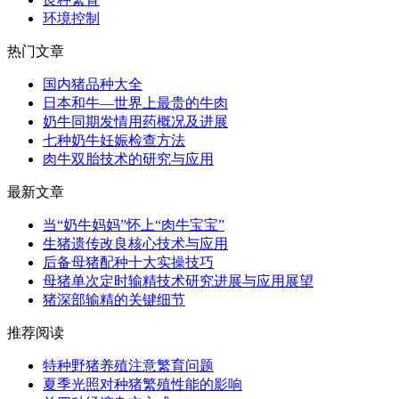
环境控制
热门文章
国内猪品种大全
日本和牛—世界上最贵的牛肉
奶牛同期发情用药概况及进展
七种奶牛妊娠检查方法
肉牛双胎技术的研究与应用
最新文章
当“奶牛妈妈”怀上“肉牛宝宝”
生猪遗传改良核心技术与应用
后备母猪配种十大实操技巧
母猪单次定时输精技术研究进展与应用展望
猪深部输精的关键细节
推荐阅读
特种野猪养殖注意繁育问题
夏季光照对种猪繁殖性能的影响