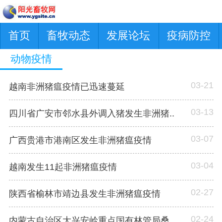
首页
畜牧动态
发展论坛
疫病防控
动物疫情
03-21
越南非洲猪瘟疫情已迅速蔓延
03-13
四川省广安市邻水县外调入猪发生非洲猪..
03-07
广西贵港市港南区发生非洲猪瘟疫情
03-04
越南发生11起非洲猪瘟疫情
02-27
陕西省榆林市靖边县发生非洲猪瘟疫情
02-24
内蒙古自治区大兴安岭重点国有林管局桑..