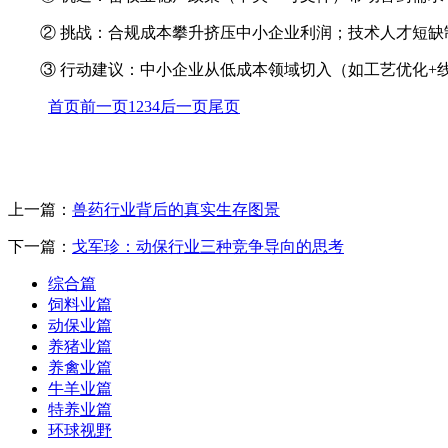
② 挑战：合规成本攀升挤压中小企业利润；技术人才短
③ 行动建议：中小企业从低成本领域切入（如工艺优化+
首页
前一页
1
2
3
4
后一页
尾页
上一篇：
兽药行业背后的真实生存图景
下一篇：
戈军珍：动保行业三种竞争导向的思考
综合篇
饲料业篇
动保业篇
养猪业篇
养禽业篇
牛羊业篇
特养业篇
环球视野