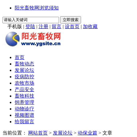
阳光畜牧网浏览须知
手机版
|
登陆
|
注册
|
留言
|
设首页
|
加收藏
首页
畜牧动态
发展论坛
疫病防控
农牧市场
产品安全
畜牧科技
饲养管理
动物诊疗
视频图谱
给我留言
当前位置：
网站首页
>
发展论坛
>
动保业篇
> 文章