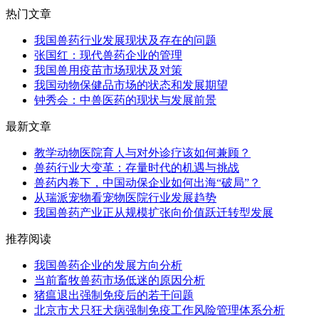
热门文章
我国兽药行业发展现状及存在的问题
张国红：现代兽药企业的管理
我国兽用疫苗市场现状及对策
我国动物保健品市场的状态和发展期望
钟秀会：中兽医药的现状与发展前景
最新文章
教学动物医院育人与对外诊疗该如何兼顾？
兽药行业大变革：存量时代的机遇与挑战
兽药内卷下，中国动保企业如何出海“破局”？
从瑞派宠物看宠物医院行业发展趋势
我国兽药产业正从规模扩张向价值跃迁转型发展
推荐阅读
我国兽药企业的发展方向分析
当前畜牧兽药市场低迷的原因分析
猪瘟退出强制免疫后的若干问题
北京市犬只狂犬病强制免疫工作风险管理体系分析