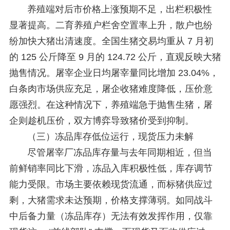
养殖端对后市价格上涨预期不足，出栏积极性
显著提高。二育养殖户栏舍空置率上升，散户也纷
纷加快大猪出清速度。全国生猪交易均重从 7 月初
的 125 公斤降至 9 月的 124.72 公斤，直观反映大猪
抛售情况。屠宰企业日均屠宰量同比增加 23.04%，
白条肉市场供应充足，屠企收猪难度降低，压价意
愿强烈。在这种情况下，养殖端急于抛售生猪，屠
企则趁机压价，双方博弈导致猪价受到抑制。
（三）冻品库存低位运行，现货压力未解
尽管屠宰厂冻品库存量与去年同期相近，但当
前鲜销率同比下滑，冻品入库积极性低，库存调节
能力受限。市场主要依赖现货流通，而标猪供应过
剩，大猪需求未达预期，价格支撑薄弱。如同战斗
中后备力量（冻品库存）无法有效发挥作用，仅靠