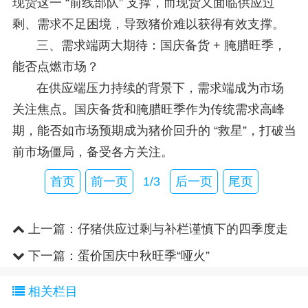
现货这一 “前线部队” 支撑，而现货又面临供应过
剩、需求不足困境，导致猪价难以获得有效支撑。
三、需求端两大期待：国庆备货 + 腌腊旺季，
能否点燃市场？
在供应端压力持续的背景下，需求端成为市场
关注焦点。国庆备货和腌腊旺季作为传统需求高峰
期，能否如市场预期成为猪价回升的 “救星”，打破当
前市场僵局，备受各方关注。
首页
前一页
1/3
后一页
尾页
上一篇：
仔猪供应过剩与补栏谨慎下的四季度走
势预判
下一篇：
蛋价国庆中秋旺季“哑火”
相关栏目