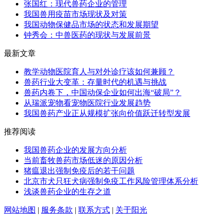
张国红：现代兽药企业的管理
我国兽用疫苗市场现状及对策
我国动物保健品市场的状态和发展期望
钟秀会：中兽医药的现状与发展前景
最新文章
教学动物医院育人与对外诊疗该如何兼顾？
兽药行业大变革：存量时代的机遇与挑战
兽药内卷下，中国动保企业如何出海“破局”？
从瑞派宠物看宠物医院行业发展趋势
我国兽药产业正从规模扩张向价值跃迁转型发展
推荐阅读
我国兽药企业的发展方向分析
当前畜牧兽药市场低迷的原因分析
猪瘟退出强制免疫后的若干问题
北京市犬只狂犬病强制免疫工作风险管理体系分析
浅谈兽药企业的生存之道
网站地图
|
服务条款
|
联系方式
|
关于阳光