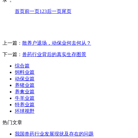
首页
前一页
1
2
3
后一页
尾页
上一篇：
散养户退场，动保业何去何从？
下一篇：
兽药行业背后的真实生存图景
综合篇
饲料业篇
动保业篇
养猪业篇
养禽业篇
牛羊业篇
特养业篇
环球视野
热门文章
我国兽药行业发展现状及存在的问题