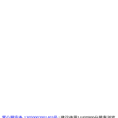
冀公网安备 13050002001403号
|
建议使用1440*900分辨率浏览