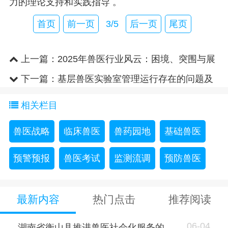
力的理论支持和实践指导 。
首页
前一页
3/5
后一页
尾页
上一篇：
2025年兽医行业风云：困境、突围与展
望
下一篇：
基层兽医实验室管理运行存在的问题及
改进措施
相关栏目
兽医战略
临床兽医
兽药园地
基础兽医
预警预报
兽医考试
监测流调
预防兽医
最新内容
热门点击
推荐阅读
06-04
湖南省衡山县推进兽医社会化服务的..