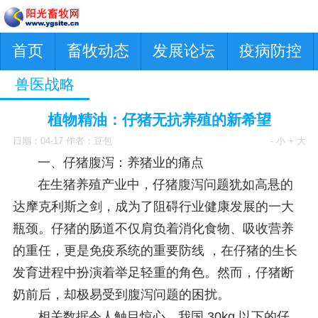
首页
畜牧动态
发展论坛
疫病防控
兽医战略
植物精油：仔猪无抗养殖的新希望
日期：04-17 作者：豆包
- 小
+ 大
一、仔猪腹泻：养猪业的痛点
在生猪养殖产业中，仔猪腹泻问题犹如高悬的
达摩克利斯之剑，成为了阻碍行业健康发展的一大
瓶颈。仔猪的肠道不仅肩负着消化食物、吸收营养
的重任，更是免疫系统的重要防线 ，在仔猪的生长
发育进程中扮演着举足轻重的角色。然而，仔猪断
奶前后，却极易受到腹泻问题的困扰。
相关数据令人触目惊心，我国 30kg 以下的仔