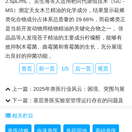
2.5μL/mL 。吴生海等人运用靶向代谢组技术（GC -
MS）测定天女木兰精油的化学成分，结果显示萜烯
类化合物成分占体系总质量的 29.66%，而萜烯类正
是当前开发动物用植物精油的关键化合物之一 。张
晶晶等人发现苍子精油的主要成分柠檬醛，能够有
效抑制木霉菌、曲霉菌和青霉菌的生长，充分展现
出良好的抑菌功能 。
首页
前一页
1/5
后一页
尾页
上一篇：
2025年兽医行业风云：困境、突围与展
望
下一篇：
基层兽医实验室管理运行存在的问题及
改进措施
相关栏目
兽医战略
临床兽医
兽药园地
基础兽医