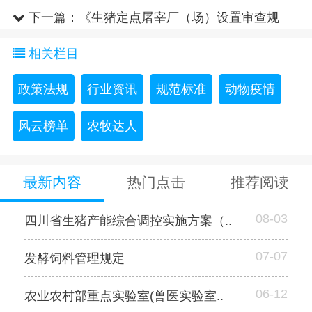
设施建设的通知
下一篇：
《生猪定点屠宰厂（场）设置审查规
定》答记者问
相关栏目
政策法规
行业资讯
规范标准
动物疫情
风云榜单
农牧达人
最新内容
热门点击
推荐阅读
08-03
四川省生猪产能综合调控实施方案（..
07-07
发酵饲料管理规定
06-12
农业农村部重点实验室(兽医实验室..