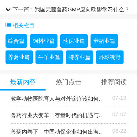
下一篇：
我国无菌兽药GMP应向欧盟学习什么？
相关栏目
综合篇
饲料业篇
动保业篇
养猪业篇
养禽业篇
牛羊业篇
特养业篇
环球视野
最新内容
热门点击
推荐阅读
07-13
教学动物医院育人与对外诊疗该如何..
07-07
兽药行业大变革：存量时代的机遇与..
06-22
兽药内卷下，中国动保企业如何出海..