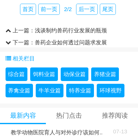
首页
前一页
2/2
后一页
尾页
上一篇：
浅谈制约兽药行业发展的瓶颈
下一篇：
兽药企业如何透过问题求发展
相关栏目
综合篇
饲料业篇
动保业篇
养猪业篇
养禽业篇
牛羊业篇
特养业篇
环球视野
最新内容
热门点击
推荐阅读
07-13
教学动物医院育人与对外诊疗该如何..