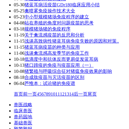
05-30
猪蓝耳病活疫苗GDr180临床应用小结
05-25
禽喷雾免疫操作技术大全
05-23
中小型规模猪场免疫程序的建立
04-08
站在养殖的角度对问题疫苗的思考
03-18
规模猪场猪的免疫程序
11-19
关于禽流感疫苗的反思和分析
11-15
浅谈高致病性猪蓝耳病免疫失败的原因和对策..
11-15
猪蓝耳病疫苗的种类与应用
11-06
浅谈禽流感高发季节的免疫工作
10-18
低滴度中和抗体反而更易促发蓝耳病
10-13
猪口蹄疫的免疫与疫苗应用（一）
10-08
猪繁殖与呼吸综合征对猪瘟免疫效果的影响
08-18
合成肽疫苗与灭活疫苗的区别
06-04
芦惟本：试论猪的免疫谱
首页
前一页
4
5
6
7
8
9
10
11
12
13
14
后一页
尾页
兽医战略
临床兽医
兽药园地
基础兽医
预警预报