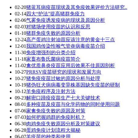
02-20
猪蓝耳病疫苗现状及其免疫效果评价方法研究..
02-14
四大“护法”提高猪群免疫力
02-06
气雾免疫诱发疫病的现状及原因分析
02-03
对猪场使用疫苗的认识和反思
01-10
猪群免疫失败的原因分析
12-24
高产蛋鸡注射油苗应该注意的黄金十三点
12-01
我国鸡传染性喉气管炎病毒疫苗介绍
11-30
免疫增强剂的分类介绍
11-18
家畜布鲁氏菌病疫苗简介
11-02
禽优质鼻炎疫苗应用后效果不佳原因剖析
10-27
PRRSV疫苗研究的现状和发展方向
10-27
猪免疫疫苗过敏的原因分析与处理
10-19
猪伪狂犬病病毒变异株基因缺失疫苗的研制
10-12
羊免疫程序及注射方法
09-23
解密口蹄疫疫苗生产七大关键技术
08-01
多种疫苗及疫苗与化学药物的同时使用问题
07-06
家禽免疫失败的原因及对策
07-03
如何把握鸡群的免疫时机？
06-30
肉鸡免疫失败原因分析及对策建议
06-28
蛋鸡免疫计划流程大揭秘
06-07
羊疫苗的种类和使用