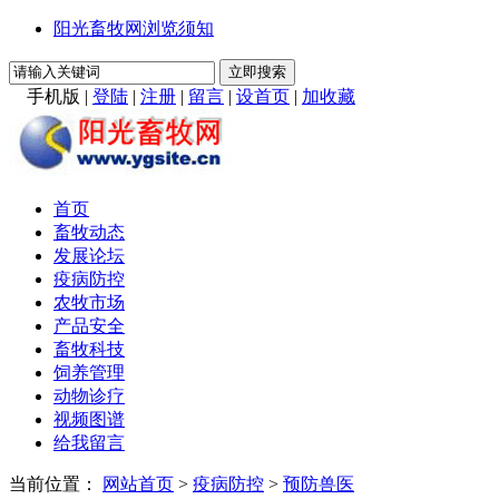
阳光畜牧网浏览须知
手机版
|
登陆
|
注册
|
留言
|
设首页
|
加收藏
首页
畜牧动态
发展论坛
疫病防控
农牧市场
产品安全
畜牧科技
饲养管理
动物诊疗
视频图谱
给我留言
当前位置：
网站首页
>
疫病防控
>
预防兽医