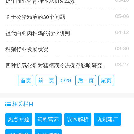
奶牛商业化育种体系初见成效
05-06
关于公猪精液的30个问题
04-12
祖代白羽肉种鸡的行业研判
03-30
种猪行业发展状况
03-27
四种抗氧化剂对猪精液冷冻保存影响研究..
首页
前一页
5/28
后一页
尾页
相关栏目
热点专题
饲料营养
误区解析
规划建厂