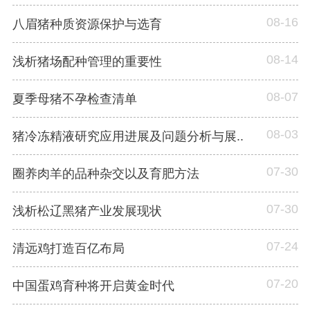
08-16
八眉猪种质资源保护与选育
08-14
浅析猪场配种管理的重要性
08-07
夏季母猪不孕检查清单
08-03
猪冷冻精液研究应用进展及问题分析与展..
07-30
圈养肉羊的品种杂交以及育肥方法
07-30
浅析松辽黑猪产业发展现状
07-24
清远鸡打造百亿布局
07-20
中国蛋鸡育种将开启黄金时代