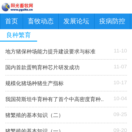
首页
畜牧动态
发展论坛
疫病防控
良种繁育
11-10
地方猪保种场能力提升建设要求与标准
11-07
国内首款蛋鸭育种芯片研发成功
10-17
规模化猪场种猪生产指标
10-04
我国荷斯坦牛育种有了首个中高密度育种..
09-25
猪繁殖的基本知识（二）
09-20
猪繁殖的基本知识（一）