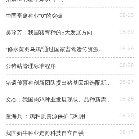
09-13
中国畜禽种业“0”的突破
08-30
吴珍芳：我国猪育种的5大发展方向
08-29
“修水黄羽乌鸡”通过国家畜禽遗传资源..
08-28
公猪站管理标准程序
08-27
猪遗传育种创新团队提出猪基因组选配新..
08-25
文杰：我国肉鸡种业发展现状、品种新需..
08-25
童海兵 ：鸡种质资源保护与利用
08-17
我国奶牛种业走向科技自立自强