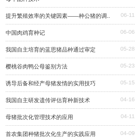
06-11
提升繁殖效率的关键因素——种公猪的调..
06-06
中国肉鸡育种记
05-28
我国自主培育的蓝思猪品种通过审定
05-23
樱桃谷肉鸭公母鉴别方法
05-15
诱导后备和经产母猪发情的实用技巧
04-16
我国自主研发遗传评估育种新技术
04-11
母猪批次化管理技术的应用
04-09
首农集团种猪批次化生产的实践应用