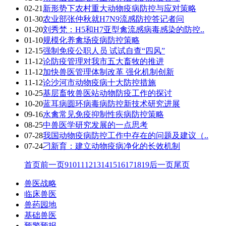
02-21
新形势下农村重大动物疫病防控与应对策略
01-30
农业部张仲秋就H7N9流感防控答记者问
01-20
刘秀梵：H5和H7亚型禽流感病毒感染的防控..
01-10
规模化养禽场疫病防控策略
12-15
强制免疫公职人员 试试自查“四风”
11-12
论防疫管理对我市五大畜牧的推进
11-12
加快兽医管理体制改革 强化机制创新
11-12
论沙河市动物疫病十大防控措施
10-25
基层畜牧兽医站动物防疫工作的探讨
10-20
蓝耳病圆环病毒病防控新技术研究进展
09-16
水禽常见免疫抑制性疾病防控策略
08-25
中兽医学研究发展的一点思考
07-28
我国动物疫病防控工作中存在的问题及建议（..
07-24
刁新育：建立动物疫病净化的长效机制
首页
前一页
9
10
11
12
13
14
15
16
17
18
19
后一页
尾页
兽医战略
临床兽医
兽药园地
基础兽医
预警预报