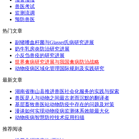
兽医考试
监测流调
预防兽医
热门文章
副猪嗜血杆菌与Glasser氏病研究进展
奶牛乳房炎防治研究进展
小反刍兽疫的研究进展
世界禽病研究进展与我国禽病防治战略
动物疫病区域化管理国际规则及实践研究
最新文章
湖南省衡山县推进兽医社会化服务的实践与探索
兽医是人与动物之间最古老而沉默的翻译者
基层畜牧兽医站动物防疫中存在的问题及对策
漫谈如何实现动物疫病监测体系效能最大化
动物疾病智慧防控技术应用扫描
推荐阅读