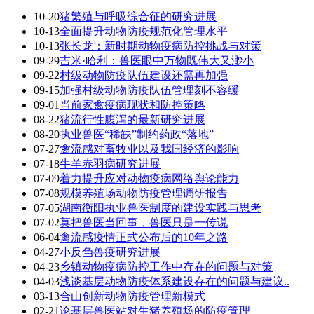
10-20
猪繁殖与呼吸综合征的研究进展
10-13
全面提升动物防疫规范化管理水平
10-13
张长龙：新时期动物疫病防控挑战与对策
09-29
吉米·哈利：兽医眼中万物既伟大又渺小
09-22
村级动物防疫队伍建设还需再加强
09-15
加强村级动物防疫队伍管理刻不容缓
09-01
当前家禽疫病现状和防控策略
08-22
猪流行性腹泻的最新研究进展
08-20
执业兽医“稀缺”制约药政“落地”
07-27
禽流感对畜牧业以及我国经济的影响
07-18
牛羊赤羽病研究进展
07-09
着力提升应对动物疫病网络舆论能力
07-08
规模养殖场动物防疫管理调研报告
07-05
湖南衡阳执业兽医制度的建设实践与思考
07-02
莫把兽医当回事，兽医只是一传说
06-04
禽流感疫情正式公布后的10年之路
04-27
小反刍兽疫研究进展
04-23
乡镇动物疫病防控工作中存在的问题与对策
04-03
浅谈基层动物防疫体系建设存在的问题与建议..
03-13
合山创新动物防疫管理新模式
02-21
论基层兽医站对生猪养殖场的防疫管理