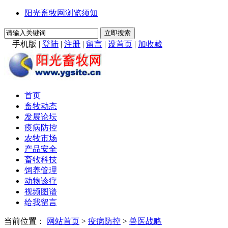
阳光畜牧网浏览须知
手机版
|
登陆
|
注册
|
留言
|
设首页
|
加收藏
首页
畜牧动态
发展论坛
疫病防控
农牧市场
产品安全
畜牧科技
饲养管理
动物诊疗
视频图谱
给我留言
当前位置：
网站首页
>
疫病防控
>
兽医战略